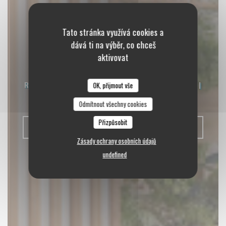
Tato stránka využívá cookies a
dává ti na výběr, co chceš
Les Épicurieux
aktivovat
RESTAURANT CONVIVIAL, CUISINE FUSION
|
OK, přijmout vše
CULOZ
Odmítnout všechny cookies
Přizpůsobit
REZERVOVAT STŮL
Zásady ochrany osobních údajů
undefined