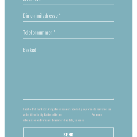
I henhold til markedsføringsloven kan du frabede dig uopfordrede henvendelser
ved at tilmelde dig Robinsonlisten:
borger.dk/robinsonlisten
. For mere
information om hvordan vi behandler dine data, se vores
privatlivspolitik
.