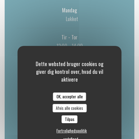
Mandag
Lukket
Tir
-
Tor
12:00 - 14:00
Dette websted bruger cookies og
Fredag
giver dig kontrol over, hvad du vil
12:00 - 14:00
19:00 - 21:00
•
aktivere
Lørdag
OK, accepter alle
19:00 - 21:00
Afvis alle cookies
Søndag
Tilpas
12:00 - 14:00 *
Fortrolighedspolitik