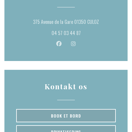
((åbner i et nyt vi
375 Avenue de la Gare 01350 CULOZ
04 57 03 44 87
Facebook ((åbner i et nyt vindue))
Instagram ((åbner i et nyt vin
Kontakt os
BOOK ET BORD
PRIVATISERING