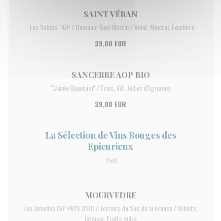
SAINT VÉRAN
"Les Sables" IGP / Domaine Gaël Martin / Rond, Minéral, Équilibré
39,00 EUR
SANCERRE AOP BIO
"Cuvée Quantum'' / Frais, Vif, Notes d'Agrumes
39,00 EUR
La Sélection de Vins Rouges des
Epicurieux
75cl
MOURVEDRE
Les Jamelles IGP PAYS D'OC / Terroirs du Sud de la France / Velouté,
Intense, Fruits mûrs