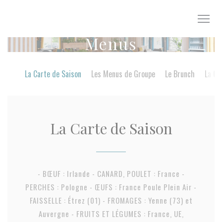
Personalizing your cookie choices
Menus
La Carte de Saison
Les Menus de Groupe
Le Brunch
La Ca
La Carte de Saison
- BŒUF : Irlande - CANARD, POULET : France -
PERCHES : Pologne - ŒUFS : France Poule Plein Air -
FAISSELLE : Étrez (01) - FROMAGES : Yenne (73) et
Auvergne - FRUITS ET LÉGUMES : France, UE,