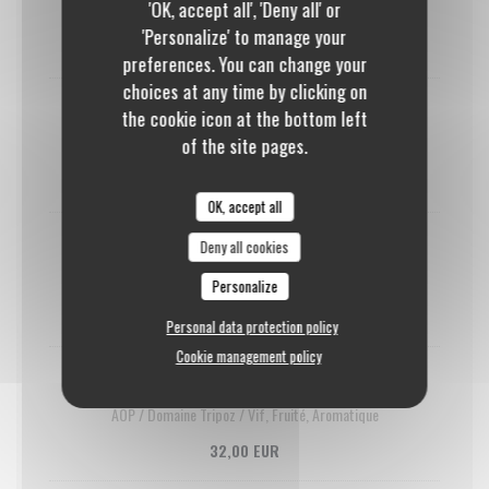
'OK, accept all', 'Deny all' or
Franc, Fruité
'Personalize' to manage your
27,00 EUR
preferences. You can change your
choices at any time by clicking on
the cookie icon at the bottom left
CHARDONNAY BUGEY AOC
of the site pages.
"Cuvée Maxime" / Maison Angelot / Vieilles Vignes, Ample et Fin
28,00 EUR
OK, accept all
Deny all cookies
LUBÉRON GRAND MARRENON
Barrique 6 mois / Domaine Marrenon / Intense, Minéral, Boisé
Personalize
29,00 EUR
Personal data protection policy
Cookie management policy
BOURGOGNE CHARDONNAY
AOP / Domaine Tripoz / Vif, Fruité, Aromatique
32,00 EUR