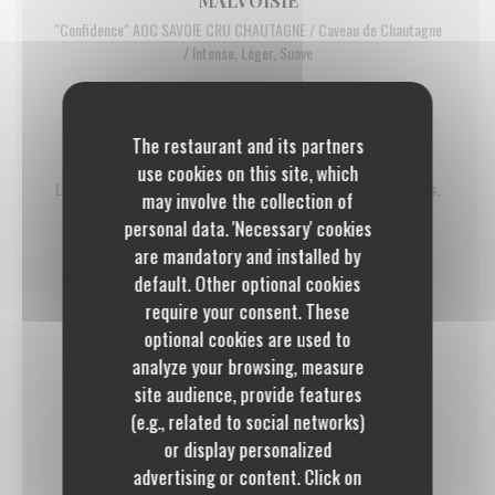
MALVOISIE
"Confidence" AOC SAVOIE CRU CHAUTAGNE / Caveau de Chautagne
/ Intense, Léger, Suave
22,00 EUR
The restaurant and its partners
GROS MANSENG
use cookies on this site, which
Le Joyau de Joy, Domaine de Joy / IGP CÔTES DE GASCOGNE / Frais,
may involve the collection of
Moelleux, Equilibré
personal data. 'Necessary' cookies
26,00 EUR
are mandatory and installed by
default. Other optional cookies
require your consent. These
ROUSSETTE DU BUGEY
optional cookies are used to
AOC / Caveau Bugiste / Sec, Fruité, Floral
analyze your browsing, measure
27,00 EUR
site audience, provide features
(e.g., related to social networks)
or display personalized
MUSCADET BIO
advertising or content. Click on
Sèvre et Maine sur Lie / Domaine "Clos des Orfeuilles" / Minéral,