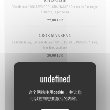
MALVOISIE
"Confidence" AOC SAVOIE CRU CHAUTAGNE / Caveau de Chautagne
/ Intense, Léger, Suave
22,00 EUR
GROS MANSENG
Le Joyau de Joy, Domaine de Joy / IGP CÔTES DE GASCOGNE / Frais,
Moelleux, Equilibré
26,00 EUR
ROUSSETTE DU BUGEY
AOC / Caveau Bugiste / Sec, Fruité, Floral
27,00 EUR
这个网站使用cookie， 并让您
可以控制想要激活的内容。
MUSCADET BIO
Sèvre et Maine sur Lie / Domaine "Clos des Orfeuilles" / Minéral,