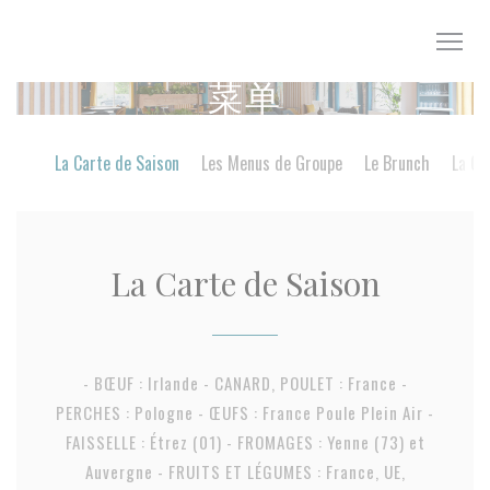
Cookie管理面板
菜单
La Carte de Saison
Les Menus de Groupe
Le Brunch
La Ca
La Carte de Saison
- BŒUF : Irlande - CANARD, POULET : France -
PERCHES : Pologne - ŒUFS : France Poule Plein Air -
FAISSELLE : Étrez (01) - FROMAGES : Yenne (73) et
Auvergne - FRUITS ET LÉGUMES : France, UE,