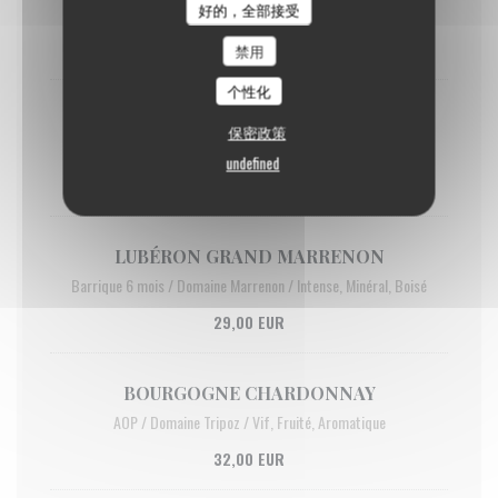
好的，全部接受
Franc, Fruité
27,00 EUR
禁用
个性化
CHARDONNAY BUGEY AOC
保密政策
"Cuvée Maxime" / Maison Angelot / Vieilles Vignes, Ample et Fin
undefined
28,00 EUR
LUBÉRON GRAND MARRENON
Barrique 6 mois / Domaine Marrenon / Intense, Minéral, Boisé
29,00 EUR
BOURGOGNE CHARDONNAY
AOP / Domaine Tripoz / Vif, Fruité, Aromatique
32,00 EUR