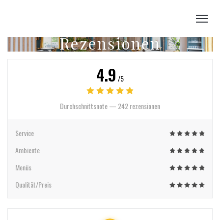
Rezensionen
4.9
/5
Durchschnittsnote —
242 rezensionen
Service
Ambiente
Menüs
Qualität/Preis