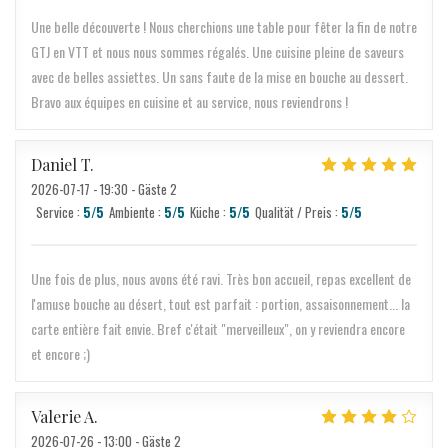
Une belle découverte ! Nous cherchions une table pour fêter la fin de notre
GTJ en VTT et nous nous sommes régalés. Une cuisine pleine de saveurs
avec de belles assiettes. Un sans faute de la mise en bouche au dessert.
Bravo aux équipes en cuisine et au service, nous reviendrons !
Daniel
T
2026-07-17
- 19:30 - Gäste 2
Service
:
5
/5
Ambiente
:
5
/5
Küche
:
5
/5
Qualität / Preis
:
5
/5
Une fois de plus, nous avons été ravi. Très bon accueil, repas excellent de
l'amuse bouche au désert, tout est parfait : portion, assaisonnement... la
carte entière fait envie. Bref c'était "merveilleux", on y reviendra encore
et encore ;)
Valerie
A
2026-07-26
- 13:00 - Gäste 2