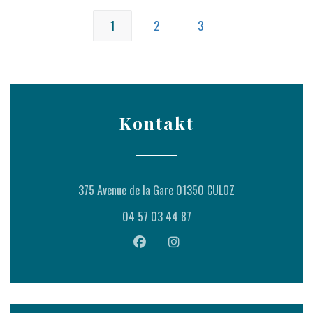
1
2
3
Kontakt
((öffnet ein neues 
375 Avenue de la Gare 01350 CULOZ
04 57 03 44 87
Facebook ((öffnet ein neues Fenster)
Instagram ((öffnet ein neues 