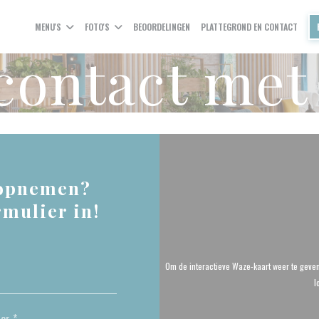
MENU'S
FOTO'S
BEOORDELINGEN
PLATTEGROND EN CONTACT
ontact met
 opnemen?
rmulier in!
Om de interactieve Waze-kaart weer te geve
l