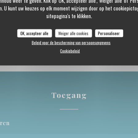
nhoud weer te geven. Klik op 'OK, accepteer alle', 'Weiger alle' of 'Pe
n. U kunt uw keuzes op elk moment wijzigen door op het cookiepicto
urant van Titres, Eurocard
sitepagina's te klikken.
ontact, Sodexo Check,
estaurant dématérialisé,
OK, accepteer alle
Weiger alle cookies
Personaliseer
elling
Beleid voor de bescherming van persoonsgegevens
Cookiebeleid
Toegang
eren