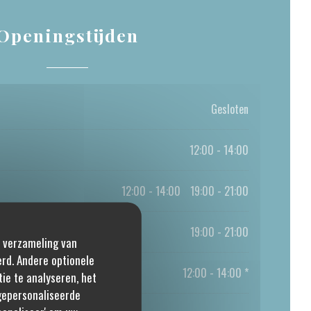
Openingstijden
Gesloten
12:00 - 14:00
12:00 - 14:00
19:00 - 21:00
•
19:00 - 21:00
e verzameling van
erd. Andere optionele
12:00 - 14:00 *
ie te analyseren, het
 gepersonaliseerde