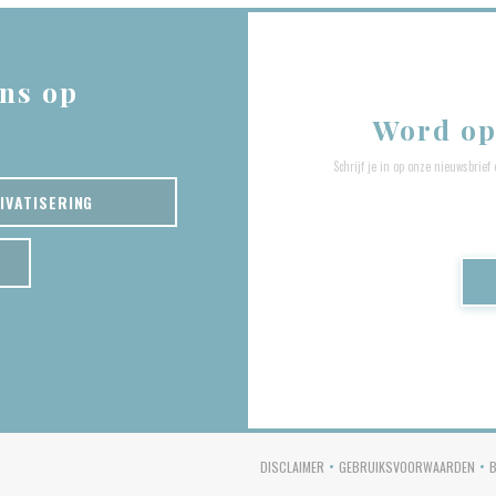
ns op
Word op
Schrijf je in op onze nieuwsbri
IVATISERING
OPENT IN EEN NIEUW VENSTER))
DISCLAIMER
GEBRUIKSVOORWAARDEN
((OPENT IN EEN NIEUW VENSTER))
((OPENT IN EE