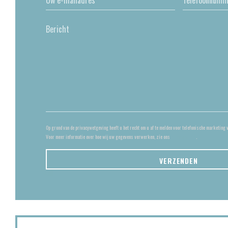
Op grond van de privacywetgeving heeft u het recht om u af te melden voor telefonische marketing 
Voor meer informatie over hoe wij uw gegevens verwerken, zie ons
privacybeleid
.