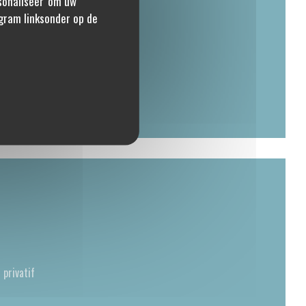
rsonaliseer' om uw
* Alleen reserveringen
gram linksonder op de
privatif