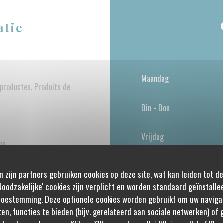
atie
Maandag
producten, Produits de
Din
-
Don
Vrijdag
on
Zaterdag
n zijn partners gebruiken cookies op deze site, wat kan leiden tot d
oodzakelijke' cookies zijn verplicht en worden standaard geïnstalle
gang, Wifi, Kinderstoeltje
Zondag
toestemming. Deze optionele cookies worden gebruikt om uw navigat
e huren, Brunch
ten, functies te bieden (bijv. gerelateerd aan sociale netwerken) of