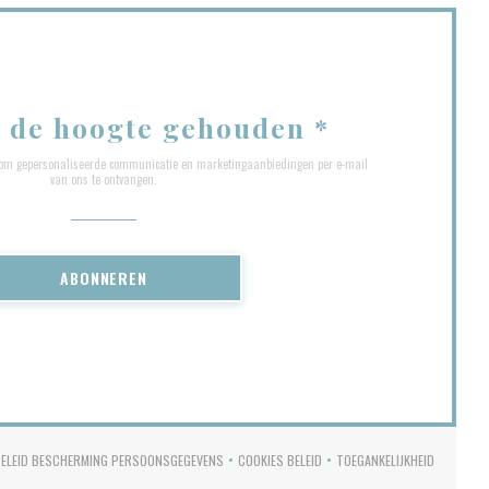
 de hoogte gehouden
*
ef om gepersonaliseerde communicatie en marketingaanbiedingen per e-mail
van ons te ontvangen.
ABONNEREN
BELEID BESCHERMING PERSOONSGEGEVENS
COOKIES BELEID
TOEGANKELIJKHEID
N NIEUW VENSTER))
((OPENT IN EEN NIEUW VENSTER))
((OPENT IN EEN NIEUW VENSTER))
((OPENT IN EEN NI