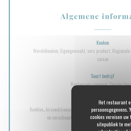
Algemene inform
Keuken
Wereldkeuken, Eigengemaakt, vers product, Regionale 
saison
Soort bedrijf
Restaurant convivial, Cuisine fusi
Diensten
Het restaurant e
persoonsgegevens. 'N
Kookles, Airconditioning, Private Hire, Geblokkeerde toe
cookies vereisen uw 
en verschoontafel voor baby's, Functie kamer t
sitepubliek te me