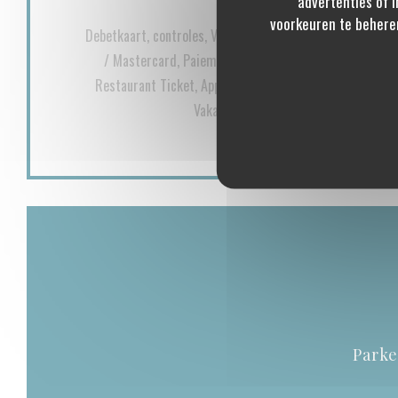
advertenties of i
Betaalmethoden
voorkeuren te behere
Debetkaart, controles, Visa, meester, Contant geld, resta
/ Mastercard, Paiement Sans ContactPaiement Sans C
Restaurant Ticket, Apple Pay, Mobile payment, Ticket r
Vakantiecheques, overschrijving, Best
Park