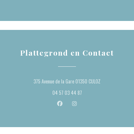
Plattegrond en Contact
((opent in een nie
375 Avenue de la Gare 01350 CULOZ
04 57 03 44 87
Facebook ((opent in een nieuw venste
Instagram ((opent in een nieu