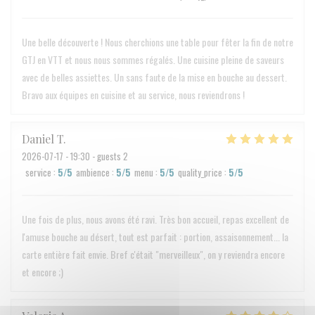
Une belle découverte ! Nous cherchions une table pour fêter la fin de notre
GTJ en VTT et nous nous sommes régalés. Une cuisine pleine de saveurs
avec de belles assiettes. Un sans faute de la mise en bouche au dessert.
Bravo aux équipes en cuisine et au service, nous reviendrons !
Daniel
T
2026-07-17
- 19:30 - guests 2
service
:
5
/5
ambience
:
5
/5
menu
:
5
/5
quality_price
:
5
/5
Une fois de plus, nous avons été ravi. Très bon accueil, repas excellent de
l'amuse bouche au désert, tout est parfait : portion, assaisonnement... la
carte entière fait envie. Bref c'était "merveilleux", on y reviendra encore
et encore ;)