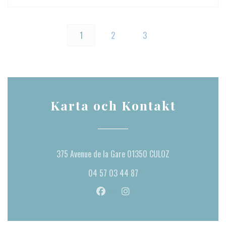
1
2
3
Karta och Kontakt
((öppnas i ett nytt
375 Avenue de la Gare 01350 CULOZ
04 57 03 44 87
Facebook ((öppnas i ett nytt fönster)
Instagram ((öppnas i ett nytt