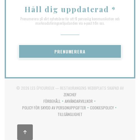
Håll dig uppdaterad
*
Prenumerera på vårt nyhetsbrev för att få personlig kommunikation och
marknadsföringserbjudanden via e-post från oss.
PRENUMERERA
© 2026 LES ÉPICURIEUX — RESTAURANGENS WEBBPLATS SKAPAD AV
((ÖPPNAS I ETT NYTT FÖNSTER))
ZENCHEF
FÖRBEHÅLL
ANVÄNDARVILLKOR
((ÖPPNAS I ETT NYTT FÖNSTER))
((ÖPPNAS I ETT NYTT FÖNSTER))
POLICY FÖR SKYDD AV PERSONUPPGIFTER
COOKIESPOLICY
((ÖPPNAS I ETT NYTT FÖNSTER))
((ÖPPNAS I ETT NYTT 
TILLGÄNGLIGHET
((ÖPPNAS I ETT NYTT FÖNSTER))