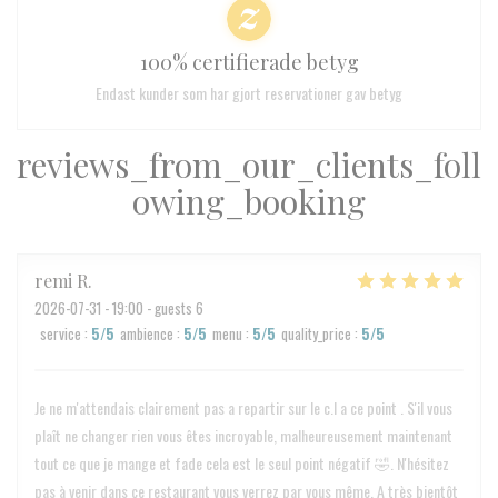
100% certifierade betyg
Endast kunder som har gjort reservationer gav betyg
reviews_from_our_clients_foll
owing_booking
remi
R
2026-07-31
- 19:00 - guests 6
service
:
5
/5
ambience
:
5
/5
menu
:
5
/5
quality_price
:
5
/5
Je ne m'attendais clairement pas a repartir sur le c.l a ce point . S'il vous
plaît ne changer rien vous êtes incroyable, malheureusement maintenant
tout ce que je mange et fade cela est le seul point négatif 🤣. N'hésitez
pas à venir dans ce restaurant vous verrez par vous même. A très bientôt