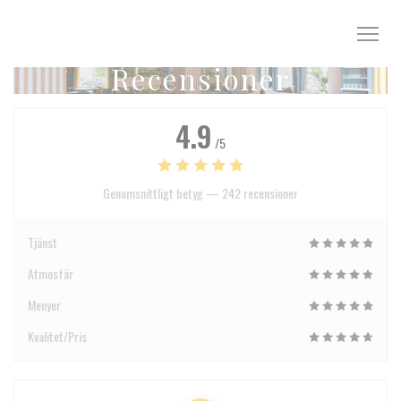
Cookie- hanteringspanel
Recensioner
4.9
/5
Genomsnittligt betyg —
242 recensioner
Tjänst
Atmosfär
Menyer
Kvalitet/Pris