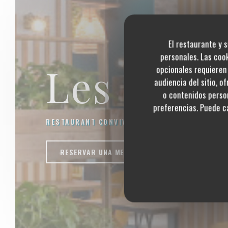
El restaurante y s
personales. Las coo
Les Épic
opcionales requieren 
audiencia del sitio, o
o contenidos person
preferencias. Puede c
RESTAURANT CONVIVIAL, CUISINE FUSION
|
CU
RESERVAR UNA MESA