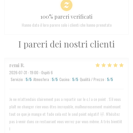
100% pareri verificati
Hanno dato il loro parere solo i clienti che hanno prenotato
I pareri dei nostri clienti
remi
R
2026-07-31
- 19:00 - Ospiti 6
Servizio
:
5
/5
Atmosfera
:
5
/5
Cucina
:
5
/5
Qualità / Prezzo
:
5
/5
Je ne m'attendais clairement pas a repartir sur le c.l a ce point . S'il vous
plaît ne changer rien vous êtes incroyable, malheureusement maintenant
tout ce que je mange et fade cela est le seul point négatif 🤣. N'hésitez
pas à venir dans ce restaurant vous verrez par vous même. A très bientôt
!