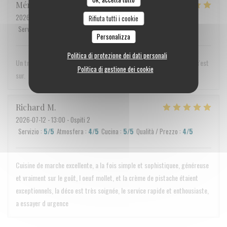
Mériem
B
2026-07-11
- 20:30 - Ospiti 2
Rifiuta tutti i cookie
Servizio
:
5
/5
Atmosfera
:
5
/5
Cucina
:
5
/5
Qualità / Prezzo
:
5
/5
Personalizza
Politica di protezione dei dati personali
Un très bon accueil et service. Tout était délicieux, nous reviendrons c'est
Politica di gestione dei cookie
sur.
Richard
M
2026-07-12
- 13:00 - Ospiti 2
Servizio
:
5
/5
Atmosfera
:
4
/5
Cucina
:
5
/5
Qualità / Prezzo
:
4
/5
Cuisine de marche excellente, a la fois simple et sophistiquee, généreuse
et vraiment sur le goût, l oeuf mollet, et la crème de pistache étaient
exceptionnels, la déco est très soignée, le service rapide et enthousiaste,
a essayer d urgence