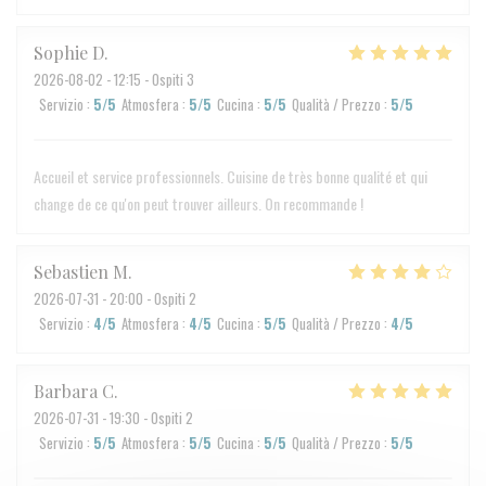
Sophie
D
2026-08-02
- 12:15 - Ospiti 3
Servizio
:
5
/5
Atmosfera
:
5
/5
Cucina
:
5
/5
Qualità / Prezzo
:
5
/5
Accueil et service professionnels. Cuisine de très bonne qualité et qui
change de ce qu'on peut trouver ailleurs. On recommande !
Sebastien
M
2026-07-31
- 20:00 - Ospiti 2
Servizio
:
4
/5
Atmosfera
:
4
/5
Cucina
:
5
/5
Qualità / Prezzo
:
4
/5
Barbara
C
2026-07-31
- 19:30 - Ospiti 2
Servizio
:
5
/5
Atmosfera
:
5
/5
Cucina
:
5
/5
Qualità / Prezzo
:
5
/5