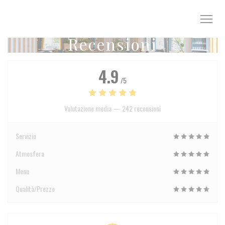
Personalizzazione delle tue scelte sui cookie
Recensioni
4.9
/5
Valutazione media —
242 recensioni
Servizio
Atmosfera
Menu
Qualità/Prezzo