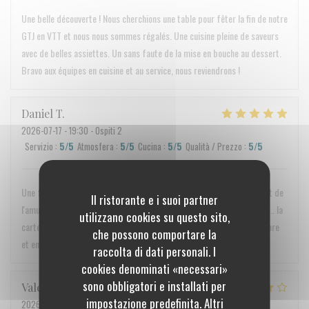
Une belle découverte ! Nous cherchions une table pour fêter la fin de notre
GTJ en VTT et nous nous sommes régalés. Une cuisine pleine de saveurs
avec de belles assiettes. Un sans faute de la mise en bouche au dessert.
Bravo aux équipes en cuisine et au service, nous reviendrons !
Daniel
T
2026-07-17
- 19:30 - Ospiti 2
Servizio
:
5
/5
Atmosfera
:
5
/5
Cucina
:
5
/5
Qualità / Prezzo
:
5
/5
Une fois de plus, nous avons été ravi. Très bon accueil, repas excellent de
Il ristorante e i suoi partner
l'amuse bouche au désert, tout est parfait : portion, assaisonnement... la
utilizzano cookies su questo sito,
carte entière fait envie. Bref c'était "merveilleux", on y reviendra encore
che possono comportare la
et encore ;)
raccolta di dati personali. I
cookies denominati «necessari»
sono obbligatori e installati per
Valerie
A
impostazione predefinita. Altri
2026-07-26
- 13:00 - Ospiti 2