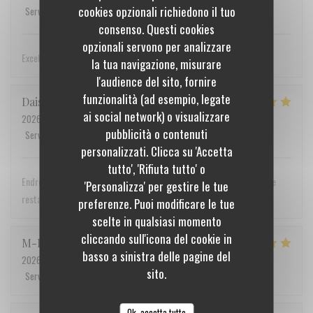
cookies opzionali richiedono il tuo
Servizio
:
5
/5
Atmosfera
:
5
/5
Cucina
:
5
/5
Qualità / Prezzo
:
5
/5
consenso. Questi cookies
opzionali servono per analizzare
Excellent !
la tua navigazione, misurare
l'audience del sito, fornire
funzionalità (ad esempio, legate
Daisy
M
ai social network) o visualizzare
2026-07-22
- 12:15 - Ospiti 2
pubblicità o contenuti
Servizio
:
5
/5
Atmosfera
:
5
/5
Cucina
:
4
/5
Qualità / Prezzo
:
5
/5
personalizzati. Clicca su 'Accetta
tutto', 'Rifiuta tutto' o
Endroit très sympa !! Ainsi que l accueil Je recommande pleinement ce
'Personalizza' per gestire le tue
restaurant
preferenze. Puoi modificare le tue
scelte in qualsiasi momento
cliccando sull'icona del cookie in
M-Emmanuelle
L
basso a sinistra delle pagine del
2026-07-16
- 12:30 - Ospiti 2
sito.
Servizio
:
5
/5
Atmosfera
:
5
/5
Cucina
:
5
/5
Qualità / Prezzo
:
5
/5
Ok, accetta tutto