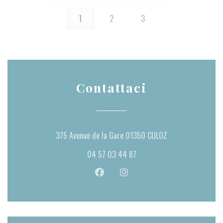
1
2
3
Contattaci
((apre una nuova fi
375 Avenue de la Gare 01350 CULOZ
04 57 03 44 87
Facebook ((apre una nuova finestra))
Instagram ((apre una nuova fi