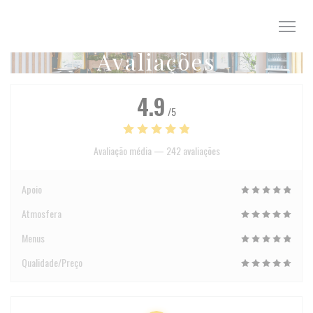
Painel de Gerenciamento de Cookies
Avaliações
4.9
/5
Avaliação média —
242 avaliações
Apoio
Atmosfera
Menus
Qualidade/Preço