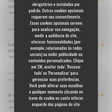
Valerie
A
obrigatórios e instalados por
2026-07-26
- 13:00 - guests 2
padrão. Outros cookies opcionais
service
:
5
/5
ambience
:
5
/5
menu
:
5
/5
quality_price
:
5
/5
requerem seu consentimento.
Esses cookies opcionais servem
para analisar sua navegação,
Excellent !
medir a audiência do site,
oferecer funcionalidades (por
Daisy
M
exemplo, relacionadas às redes
2026-07-22
- 12:15 - guests 2
sociais) ou exibir publicidade ou
service
:
5
/5
ambience
:
5
/5
menu
:
4
/5
quality_price
:
5
/5
conteúdos personalizados. Clique
em 'OK, aceitar tudo', 'Recusar
tudo' ou 'Personalizar' para
Endroit très sympa !! Ainsi que l accueil Je recommande pleinement ce
gerenciar suas preferências.
restaurant
Você pode alterar suas escolhas
a qualquer momento clicando no
M-Emmanuelle
L
ícone de cookie no canto inferior
2026-07-16
- 12:30 - guests 2
esquerdo das páginas do site.
service
:
5
/5
ambience
:
5
/5
menu
:
5
/5
quality_price
:
5
/5