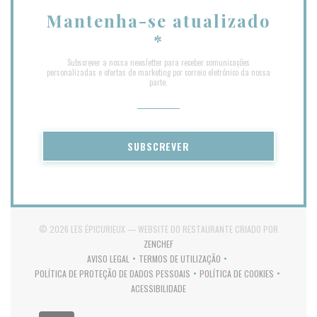
Mantenha-se atualizado
*
Subscrever a nossa newsletter para receber comunicações
personalizadas e ofertas de marketing por correio eletrónico da nossa
parte.
SUBSCREVER
© 2026 LES ÉPICURIEUX — WEBSITE DO RESTAURANTE CRIADO POR
((ABRE NUMA NOVA JANELA))
ZENCHEF
AVISO LEGAL
TERMOS DE UTILIZAÇÃO
((ABRE NUMA NOVA JANELA))
((ABRE NUMA NOVA JANELA))
POLÍTICA DE PROTEÇÃO DE DADOS PESSOAIS
POLÍTICA DE COOKIES
((ABRE NUMA NOVA JANELA))
((ABRE NUMA NOVA JA
ACESSIBILIDADE
((ABRE NUMA NOVA JANELA))