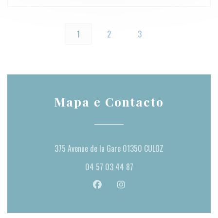
1
2
3
Mapa e Contacto
((abre numa nova j
375 Avenue de la Gare 01350 CULOZ
04 57 03 44 87
Facebook ((abre numa nova janela))
Instagram ((abre numa nova ja