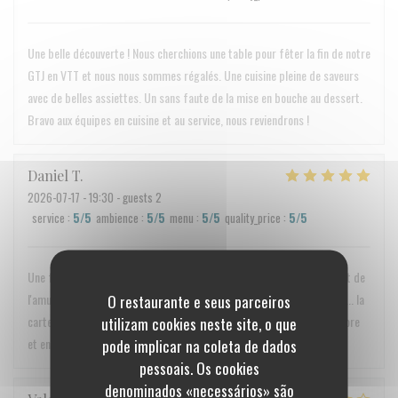
Une belle découverte ! Nous cherchions une table pour fêter la fin de notre
GTJ en VTT et nous nous sommes régalés. Une cuisine pleine de saveurs
avec de belles assiettes. Un sans faute de la mise en bouche au dessert.
Bravo aux équipes en cuisine et au service, nous reviendrons !
Daniel
T
2026-07-17
- 19:30 - guests 2
service
:
5
/5
ambience
:
5
/5
menu
:
5
/5
quality_price
:
5
/5
Une fois de plus, nous avons été ravi. Très bon accueil, repas excellent de
l'amuse bouche au désert, tout est parfait : portion, assaisonnement... la
O restaurante e seus parceiros
carte entière fait envie. Bref c'était "merveilleux", on y reviendra encore
utilizam cookies neste site, o que
et encore ;)
pode implicar na coleta de dados
pessoais. Os cookies
denominados «necessários» são